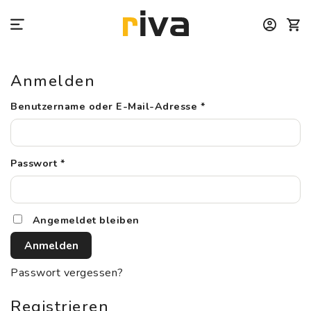
Zum
Inhalt
springen
Anmelden
Erforderlich
Benutzername oder E-Mail-Adresse
*
Erforderlich
Passwort
*
Angemeldet bleiben
Anmelden
Passwort vergessen?
Registrieren