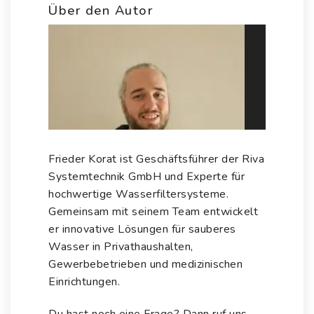
Optionen
Über den Autor
können
auf
der
Produktseite
gewählt
werden
Frieder Korat ist Geschäftsführer der
Riva
Systemtechnik GmbH
und Experte für
hochwertige Wasserfiltersysteme.
Gemeinsam mit seinem Team entwickelt
er innovative Lösungen für sauberes
Wasser in Privathaushalten,
Gewerbebetrieben und medizinischen
Einrichtungen.