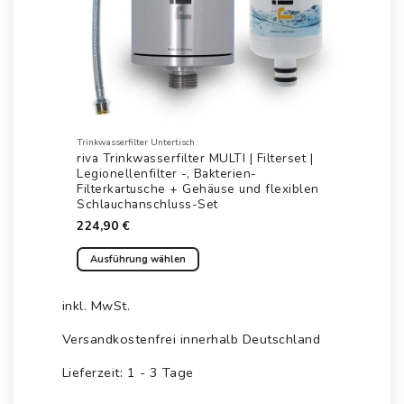
Trinkwasserfilter Untertisch
riva Trinkwasserfilter MULTI | Filterset |
Legionellenfilter -, Bakterien-
Filterkartusche + Gehäuse und flexiblen
Schlauchanschluss-Set
224,90
€
Ausführung wählen
Dieses
Produkt
inkl. MwSt.
weist
mehrere
Versandkostenfrei innerhalb Deutschland
Varianten
Lieferzeit:
1 - 3 Tage
auf.
Die