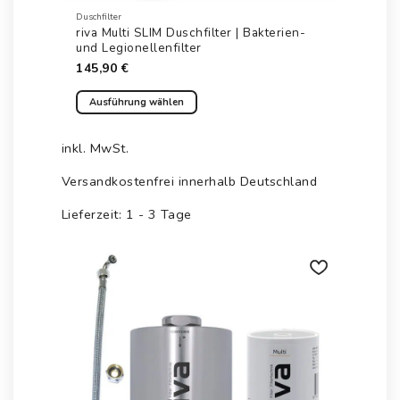
Duschfilter
riva Multi SLIM Duschfilter | Bakterien-
und Legionellenfilter
145,90
€
Ausführung wählen
Dieses
Produkt
inkl. MwSt.
weist
mehrere
Versandkostenfrei innerhalb Deutschland
Varianten
Lieferzeit:
1 - 3 Tage
auf.
Die
Optionen
können
auf
Auf die
Wunschliste
der
Produktseite
gewählt
werden