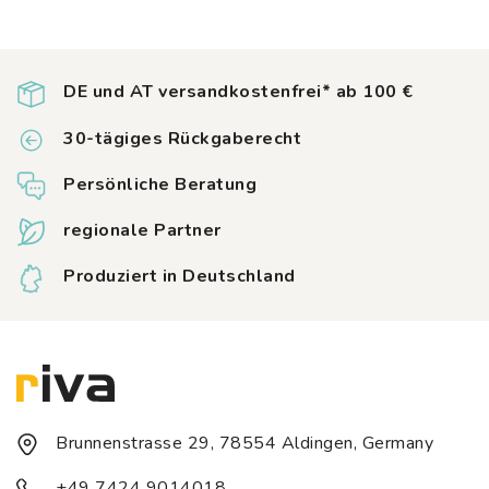
Optionen
können
auf
der
DE und AT versandkostenfrei* ab 100 €
Produktseite
gewählt
30-tägiges Rückgaberecht
werden
Persönliche Beratung
regionale Partner
Produziert in Deutschland
Brunnenstrasse 29, 78554 Aldingen, Germany
+49 7424 9014018