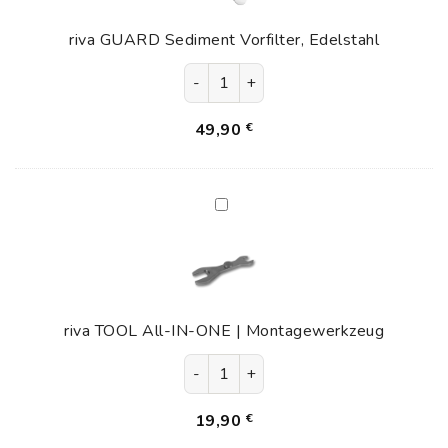
Edelstahl
riva GUARD Sediment Vorfilter, Edelstahl
riva GUARD Sediment Vorfilter, Ed
49,90
€
riva
TOOL
All-
IN-
ONE
|
riva TOOL All-IN-ONE | Montagewerkzeug
Montagewerkzeug
riva TOOL All-IN-ONE | Montagew
19,90
€