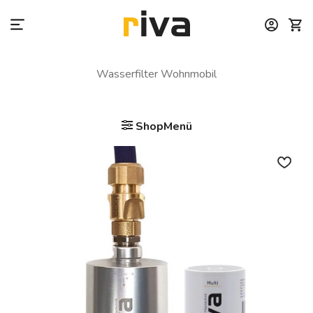
Zum
Inhalt
springen
Wasserfilter Wohnmobil
ShopMenü
Auf die
Wunschliste