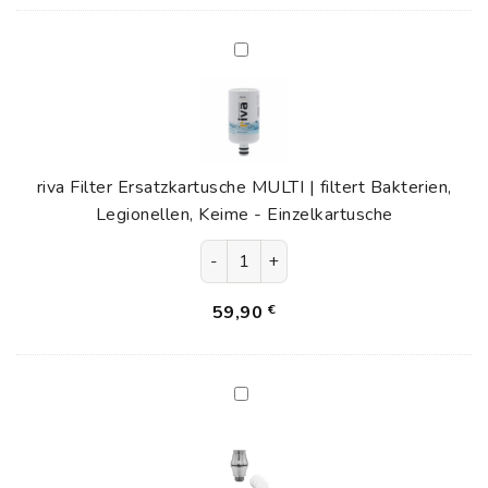
riva
Filter
Ersatzkartusche
MULTI
|
filtert
riva Filter Ersatzkartusche MULTI | filtert Bakterien,
Bakterien,
Legionellen, Keime - Einzelkartusche
Legionellen,
riva Filter Ersatzkartusche MULTI |
Keime
-
Einzelkartusche
59,90
€
riva
GUARD
Sediment
Vorfilter,