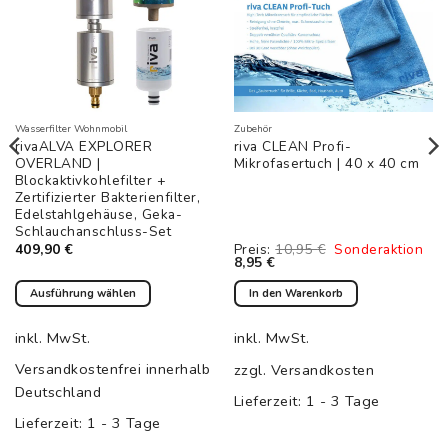
Wasserfilter Wohnmobil
Zubehör
rivaALVA EXPLORER
riva CLEAN Profi-
OVERLAND |
Mikrofasertuch | 40 x 40 cm
Blockaktivkohlefilter +
Zertifizierter Bakterienfilter,
Edelstahlgehäuse, Geka-
Schlauchanschluss-Set
Ursprünglicher
409,90
€
Preis:
10,95
€
Sonderaktion
Aktueller
Preis
8,95
€
Preis
war:
ist:
10,95 €
Ausführung wählen
In den Warenkorb
8,95 €.
Dieses
Produkt
inkl. MwSt.
inkl. MwSt.
weist
Versandkostenfrei innerhalb
zzgl.
Versandkosten
mehrere
Deutschland
Varianten
Lieferzeit:
1 - 3 Tage
auf.
Lieferzeit:
1 - 3 Tage
Die