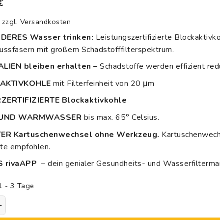
€
d
ertung
zzgl.
Versandkosten
DERES Wasser trinken:
Leistungszertifizierte Blockaktivk
ssfasern mit großem Schadstofffilterspektrum.
LIEN bleiben erhalten –
Schadstoffe werden effizient red
AKTIVKOHLE
mit Filterfeinheit von 20 μm
ERTIFIZIERTE Blockaktivkohle
 UND WARMWASSER
bis max. 65° Celsius.
TER Kartuschenwechsel ohne Werkzeug.
Kartuschenwechs
te empfohlen.
S rivaAPP
– dein genialer Gesundheits- und Wasserfilterma
1 - 3 Tage
 Viva | 2er-Set Ersatzkartusche Wasserhahnfilter | Blockak