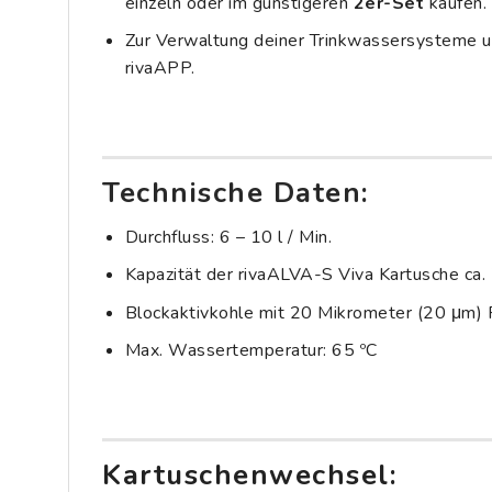
einzeln oder im günstigeren
2er-Set
kaufen.
Zur Verwaltung deiner Trinkwassersysteme u
rivaAPP
.
Technische Daten:
Durchfluss: 6 – 10 l / Min.
Kapazität der rivaALVA-S Viva Kartusche ca.
Blockaktivkohle mit 20 Mikrometer (20 μm) Fi
Max. Wassertemperatur: 65 ºC
Kartuschenwechsel: