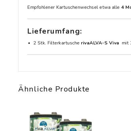
Empfohlener Kartuschenwechsel etwa alle
4 M
Lieferumfang:
2 Stk. Filterkartusche
rivaALVA-S Viva
mit 2
Ähnliche Produkte
ie
Auf die
liste
Wunschliste