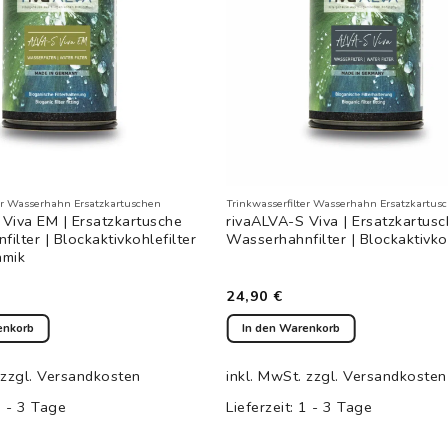
ter Wasserhahn Ersatzkartuschen
Trinkwasserfilter Wasserhahn Ersatzkartus
 Viva EM | Ersatzkartusche
rivaALVA-S Viva | Ersatzkartus
ilter | Blockaktivkohlefilter
Wasserhahnfilter | Blockaktivkoh
amik
24,90
€
enkorb
In den Warenkorb
zzgl.
Versandkosten
inkl. MwSt.
zzgl.
Versandkosten
 - 3 Tage
Lieferzeit:
1 - 3 Tage