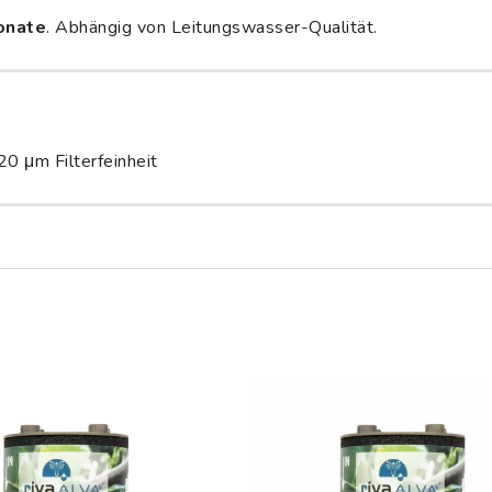
onate
. Abhängig von Leitungswasser-Qualität.
0 μm Filterfeinheit
Auf die
Wunschliste
Wun