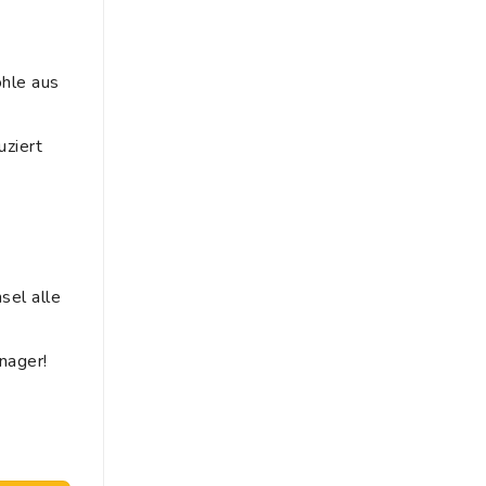
ohle aus
uziert
el alle
nager!
tivkohlefilter Menge