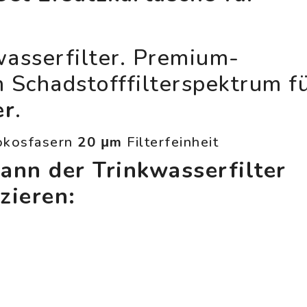
wasserfilter. Premium-
 Schadstofffilterspektrum f
er
.
kosfasern
20 μm
Filterfeinheit
ann der Trinkwasserfilter
zieren: