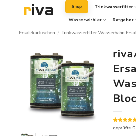
Zum
Trinkwasserfilter
Shop
Inhalt
springen
Wasserwirbler
Ratgeber
Ersatzkartuschen
/
Trinkwasserfilter Wasserhahn Ersa
riva
Auf die
Ers
Wunschliste
Wass
Bloc
Bewertet
1
geprüfte 
5
mit
von