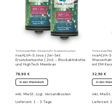
Trinkwasserfilter Wasserhahn Ersatzkartuschen
Trinkwasserfil
| 2in1
rivaALVA-S Jova | 2er-Set
rivaALVA-S
.
Ersatzkartusche | 2in1 – Blockaktivkohle
Wasserhahnf
und HighTech Membran
mit EM Ker
78,90
€
32,90
€
In den Warenkorb
In den War
inkl. MwSt.
zzgl.
Versandkosten
inkl. MwSt.
Lieferzeit:
1 - 3 Tage
Lieferzeit:
1