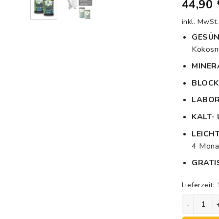
44,90
5, basieren
auf
Kundenbew
inkl. MwSt.
GESÜN
Kokosnu
MINERA
BLOCK
LABORZ
KALT-
LEICH
4 Mona
GRATI
Lieferzeit:
rivaALVA-S