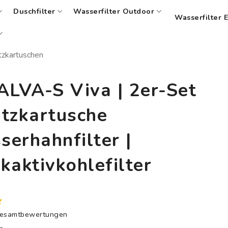
Duschfilter
Wasserfilter Outdoor
Wasserfilter 
tzkartuschen
ALVA-S Viva | 2er-Set
atzkartusche
erhahnfilter |
kaktivkohlefilter
Gesamtbewertungen