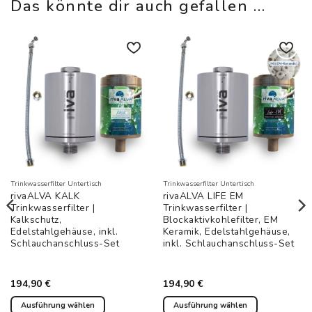
Das könnte dir auch gefallen …
Auf die
Auf die
Wunschliste
Wunschliste
Trinkwasserfilter Untertisch
Trinkwasserfilter Untertisch
rivaALVA KALK
rivaALVA LIFE EM
Trinkwasserfilter |
Trinkwasserfilter |
Kalkschutz,
Blockaktivkohlefilter, EM
Edelstahlgehäuse, inkl.
Keramik, Edelstahlgehäuse,
Schlauchanschluss-Set
inkl. Schlauchanschluss-Set
194,90
€
194,90
€
Ausführung wählen
Ausführung wählen