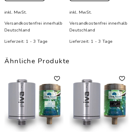
Dieses
Dieses
Produkt
Produkt
inkl. MwSt.
inkl. MwSt.
weist
weist
mehrere
mehrere
Versandkostenfrei innerhalb
Versandkostenfrei innerhalb
Varianten
Varianten
Deutschland
Deutschland
auf.
auf.
Lieferzeit:
1 - 3 Tage
Lieferzeit:
1 - 3 Tage
Die
Die
Optionen
Optionen
können
können
Ähnliche Produkte
auf
auf
der
der
Produktseite
Produktseite
gewählt
gewählt
werden
werden
Auf die
Auf die
Wunschliste
Wunschliste