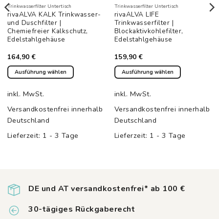
Trinkwasserfilter Untertisch
Trinkwasserfilter Untertisch
rivaALVA KALK Trinkwasser-
rivaALVA LIFE
und Duschfilter |
Trinkwasserfilter |
Chemiefreier Kalkschutz,
Blockaktivkohlefilter,
Edelstahlgehäuse
Edelstahlgehäuse
164,90
€
159,90
€
Ausführung wählen
Ausführung wählen
Dieses
Dieses
Produkt
Produkt
inkl. MwSt.
inkl. MwSt.
weist
weist
Versandkostenfrei innerhalb
Versandkostenfrei innerhalb
mehrere
mehrere
Deutschland
Deutschland
Varianten
Varianten
auf.
auf.
Lieferzeit:
1 - 3 Tage
Lieferzeit:
1 - 3 Tage
Die
Die
Optionen
Optionen
können
können
auf
auf
der
der
DE und AT versandkostenfrei* ab 100 €
Produktseite
Produktseite
gewählt
gewählt
30-tägiges Rückgaberecht
werden
werden