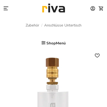
Zum
Inhalt
springen
Zubehör
/
Anschlüsse Untertisch
ShopMenü
Auf die
Wunschliste