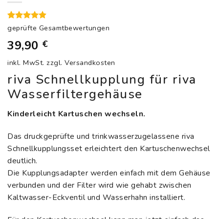
Bewertet
18
geprüfte Gesamtbewertungen
4.89
mit
39,90
€
von 5,
basierend
auf
inkl. MwSt.
zzgl.
Versandkosten
Kundenbewertungen
riva Schnellkupplung für riva
Wasserfiltergehäuse
Kinderleicht Kartuschen wechseln.
Das druckgeprüfte und trinkwasserzugelassene riva
Schnellkupplungsset erleichtert den Kartuschenwechsel
deutlich.
Die Kupplungsadapter werden einfach mit dem Gehäuse
verbunden und der Filter wird wie gehabt zwischen
Kaltwasser-Eckventil und Wasserhahn installiert.