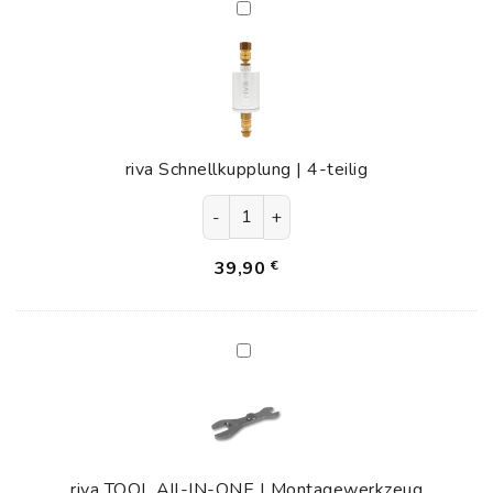
riva
Schnellkupplung
|
4-
teilig
riva Schnellkupplung | 4-teilig
riva Schnellkupplung | 4-teilig Me
39,90
€
riva
TOOL
All-
IN-
ONE
|
riva TOOL All-IN-ONE | Montagewerkzeug