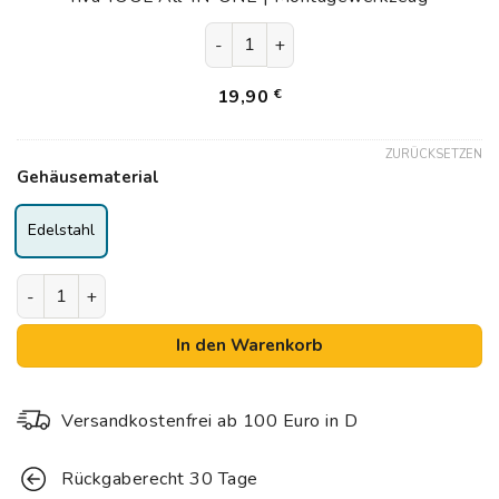
Montagewerkzeug
riva TOOL All-IN-ONE | Montagew
19,90
€
ZURÜCKSETZEN
Gehäusematerial
Edelstahl
rivaALVA LIFE Trinkwasserfilter | Blockaktivkohlefilte
In den Warenkorb
Versandkostenfrei ab 100 Euro in D
Rückgaberecht 30 Tage