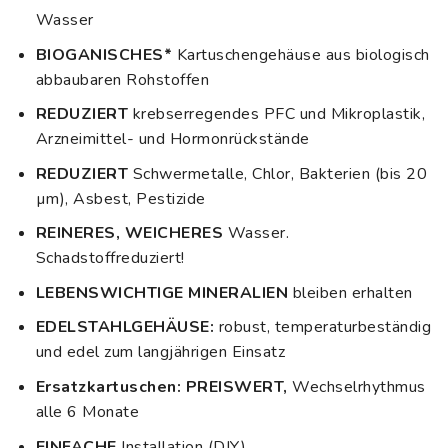
Wasser
BIOGANISCHES*
Kartuschengehäuse aus biologisch
abbaubaren Rohstoffen
REDUZIERT
krebserregendes PFC und Mikroplastik,
Arzneimittel- und Hormonrückstände
REDUZIERT
Schwermetalle, Chlor, Bakterien (bis 20
µm), Asbest, Pestizide
REINERES, WEICHERES
Wasser.
Schadstoffreduziert!
LEBENSWICHTIGE MINERALIEN
bleiben erhalten
EDELSTAHLGEHÄUSE:
robust, temperaturbeständig
und edel zum langjährigen Einsatz
Ersatzkartuschen:
PREISWERT,
Wechselrhythmus
alle 6 Monate
EINFACHE
Installation (DIY)