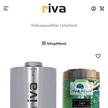
Zum
Inhalt
springen
Trinkwasserfilter Untertisch
ShopMenü
Auf die
Wunschliste