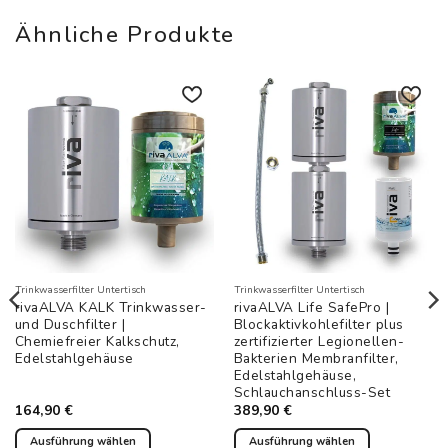
Ähnliche Produkte
Auf die
Auf die
Wunschliste
Wunschliste
Trinkwasserfilter Untertisch
Trinkwasserfilter Untertisch
rivaALVA KALK Trinkwasser-
rivaALVA Life SafePro |
und Duschfilter |
Blockaktivkohlefilter plus
Chemiefreier Kalkschutz,
zertifizierter Legionellen-
Edelstahlgehäuse
Bakterien Membranfilter,
Edelstahlgehäuse,
Schlauchanschluss-Set
164,90
€
389,90
€
Ausführung wählen
Ausführung wählen