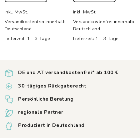
Dieses
Dieses
Produkt
Produkt
inkl. MwSt.
inkl. MwSt.
weist
weist
Versandkostenfrei innerhalb
Versandkostenfrei innerhalb
mehrere
mehrere
Deutschland
Deutschland
Varianten
Varianten
auf.
auf.
Lieferzeit:
1 - 3 Tage
Lieferzeit:
1 - 3 Tage
Die
Die
Optionen
Optionen
können
können
auf
auf
der
der
DE und AT versandkostenfrei* ab 100 €
Produktseite
Produktseite
gewählt
gewählt
30-tägiges Rückgaberecht
werden
werden
Persönliche Beratung
regionale Partner
Produziert in Deutschland