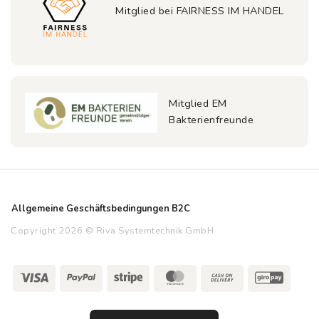
Mitglied bei FAIRNESS IM HANDEL
Mitglied EM
Bakterienfreunde
Allgemeine Geschäftsbedingungen B2C
Copyright 2026 © Riva Systemtechnik GmbH
Visa
PayPal
Stripe
MasterCard
Cash
GiroP
On
Delivery