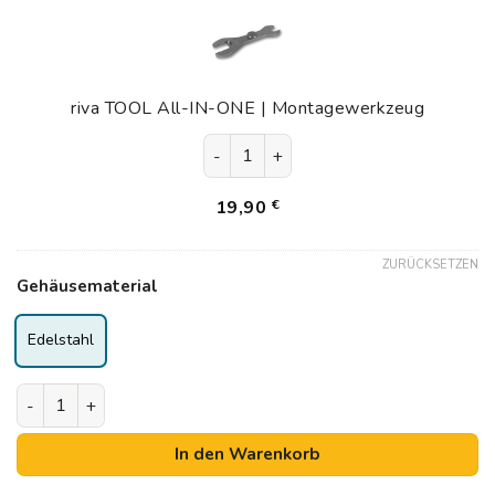
All-
IN-
ONE
|
riva TOOL All-IN-ONE | Montagewerkzeug
Montagewerkzeug
riva TOOL All-IN-ONE | Montagew
19,90
€
ZURÜCKSETZEN
Gehäusematerial
Edelstahl
riva Trinkwasserfilter MULTI | Filterset | Legionellenf
In den Warenkorb