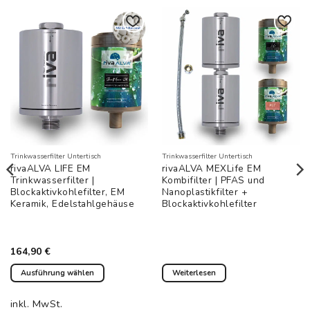
Auf die
Auf die
Wunschliste
Wunschliste
Trinkwasserfilter Untertisch
Trinkwasserfilter Untertisch
rivaALVA LIFE EM
rivaALVA MEXLife EM
Trinkwasserfilter |
Kombifilter | PFAS und
Blockaktivkohlefilter, EM
Nanoplastikfilter +
Keramik, Edelstahlgehäuse
Blockaktivkohlefilter
164,90
€
Ausführung wählen
Weiterlesen
Dieses
Produkt
inkl. MwSt.