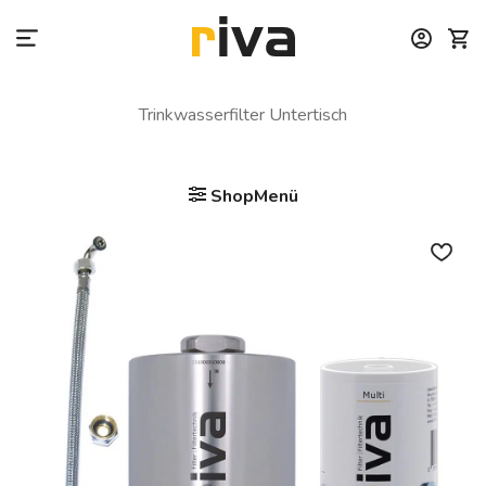
Zum
Inhalt
springen
Trinkwasserfilter Untertisch
ShopMenü
Auf die
Wunschliste