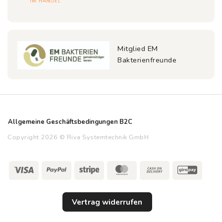
Mitglied EM
Bakterienfreunde
Allgemeine Geschäftsbedingungen B2C
Copyright 2026 © Riva Systemtechnik GmbH
Visa
PayPal
Stripe
MasterCard
Cash
GiroP
On
Delivery
Vertrag widerrufen