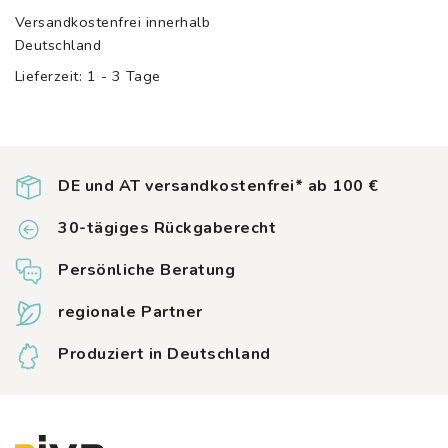
weist
Versandkostenfrei innerhalb
mehrere
Deutschland
Varianten
auf.
Lieferzeit:
1 - 3 Tage
Die
Optionen
können
auf
der
DE und AT versandkostenfrei* ab 100 €
Produktseite
gewählt
30-tägiges Rückgaberecht
werden
Persönliche Beratung
regionale Partner
Produziert in Deutschland