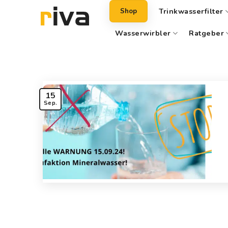
Zum
Trinkwasserfilter
Shop
Inhalt
springen
Wasserwirbler
Ratgeber
15
Sep.