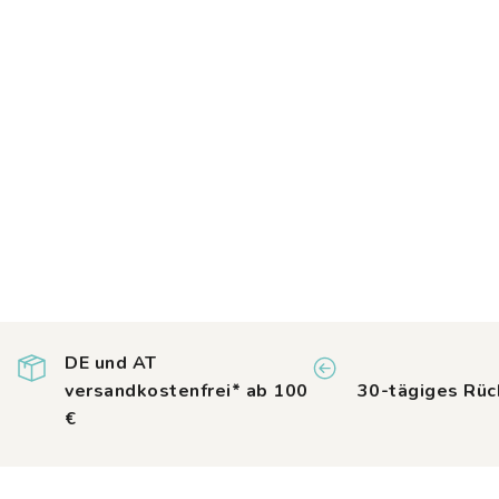
DE und AT
versandkostenfrei* ab 100
30-tägiges Rüc
€