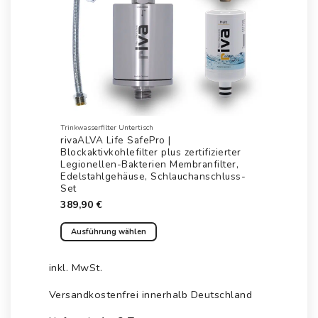
gewählt
werden
Trinkwasserfilter Untertisch
rivaALVA Life SafePro |
Blockaktivkohlefilter plus zertifizierter
Legionellen-Bakterien Membranfilter,
Edelstahlgehäuse, Schlauchanschluss-
Set
389,90
€
Ausführung wählen
Dieses
Produkt
inkl. MwSt.
weist
mehrere
Versandkostenfrei innerhalb Deutschland
Varianten