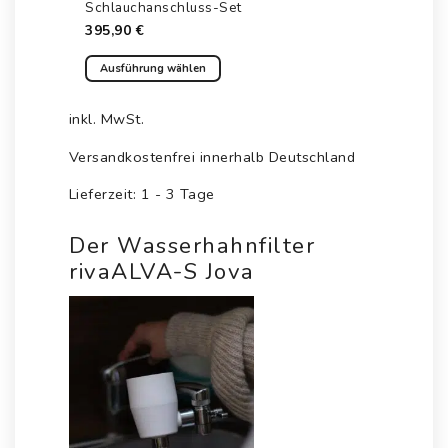
Schlauchanschluss-Set
395,90
€
Ausführung wählen
Dieses
Produkt
inkl. MwSt.
weist
mehrere
Versandkostenfrei innerhalb Deutschland
Varianten
Lieferzeit:
1 - 3 Tage
auf.
Die
Optionen
Der Wasserhahnfilter
können
rivaALVA-S Jova
auf
der
Produktseite
gewählt
werden