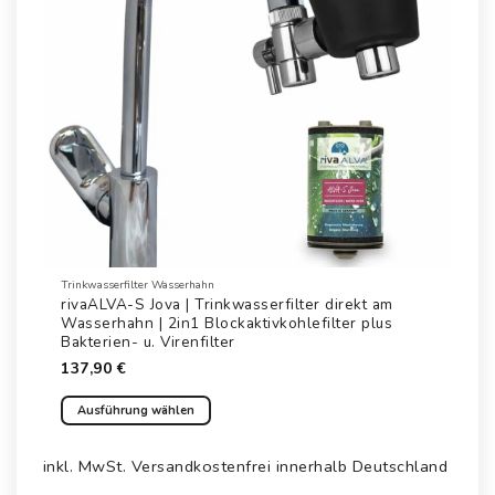
Trinkwasserfilter Wasserhahn
rivaALVA-S Jova | Trinkwasserfilter direkt am
Wasserhahn | 2in1 Blockaktivkohlefilter plus
Bakterien- u. Virenfilter
137,90
€
Ausführung wählen
Dieses
Produkt
inkl. MwSt.
Versandkostenfrei innerhalb Deutschland
weist