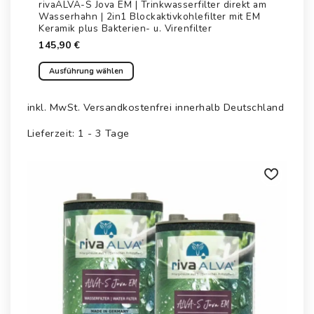
rivaALVA-S Jova EM | Trinkwasserfilter direkt am
Wasserhahn | 2in1 Blockaktivkohlefilter mit EM
Keramik plus Bakterien- u. Virenfilter
145,90
€
Ausführung wählen
Dieses
Produkt
inkl. MwSt.
Versandkostenfrei innerhalb Deutschland
weist
mehrere
Lieferzeit:
1 - 3 Tage
Varianten
auf.
Die
Optionen
Auf die
können
Wunschliste
auf
der
Produktseite
gewählt
werden