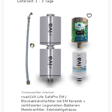
Lieferzeit:
1 - 3 Tage
auf.
Die
Optionen
können
auf
Auf die
Wunschliste
der
Produktseite
gewählt
werden
Trinkwasserfilter Untertisch
rivaALVA Life SafePro EM |
Blockaktivkohlefilter mit EM Keramik +
zertifizierter Legionellen-Bakterien
Membranfilter, Edelstahlgehäuse,